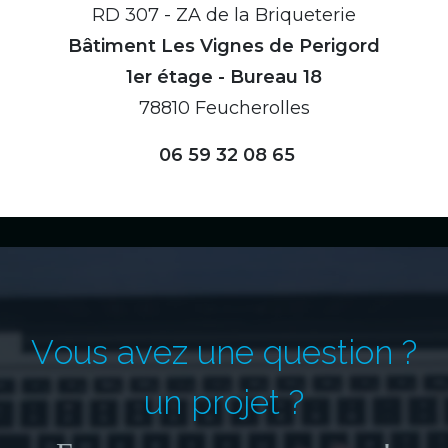
RD 307 - ZA de la Briqueterie
Bâtiment Les Vignes de Perigord
1er étage - Bureau 18
78810 Feucherolles
06 59 32 08 65
V
o
u
s
a
v
e
z
u
n
e
q
u
e
s
t
i
o
n
?
u
n
p
r
o
j
e
t
?