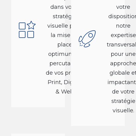
dans votre
votre
stratégie
dispositio
visuelle pour
notre
la mise en
expertise
place
transversa
optimum et
pour une
percutante
approch
de vos projets
globale e
Print, Digital
impactant
& Web
de votre
stratégie
visuelle.