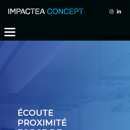
É
C
O
U
T
E
P
R
O
X
I
M
I
T
É