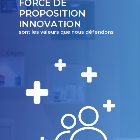
F
O
R
C
E
D
E
P
R
O
P
O
S
I
T
I
O
N
I
N
N
O
V
A
T
I
O
N
s
o
n
t
l
e
s
v
a
l
e
u
r
s
q
u
e
n
o
u
s
d
é
f
e
n
d
o
n
s